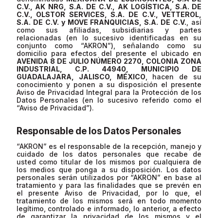
C.V., AK NRG, S.A. DE C.V., AK LOGÍSTICA, S.A. DE
C.V., OLSTOR SERVICES, S.A. DE C.V., VETTEROL,
S.A. DE C.V. y MOVE FRANQUICIAS, S.A. DE C.V.
, así
como sus afiliadas, subsidiarias y partes
relacionadas (en lo sucesivo identificadas en su
conjunto como “AKRON”), señalando como su
domicilio para efectos del presente el ubicado en
AVENIDA 8 DE JULIO NÚMERO 2270, COLONIA ZONA
INDUSTRIAL, C.P. 44940, MUNICIPIO DE
GUADALAJARA, JALISCO, MÉXICO
, hacen de su
conocimiento y ponen a su disposición el presente
Aviso de Privacidad Integral para la Protección de los
Datos Personales (en lo sucesivo referido como el
“Aviso de Privacidad”).
Responsable de los Datos Personales
“AKRON” es el responsable de la recepción, manejo y
cuidado de los datos personales que recabe de
usted como titular de los mismos por cualquiera de
los medios que ponga a su disposición. Los datos
personales serán utilizados por “AKRON” en base al
tratamiento y para las finalidades que se prevén en
el presente Aviso de Privacidad, por lo que, el
tratamiento de los mismos será en todo momento
legítimo, controlado e informado, lo anterior, a efecto
de garantizar la privacidad de los mismos y el